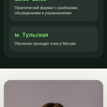
Практический формат с разборами,
обсуждениями и упражнениями
м. Тульская
Общество с ограниченной ответственностью
Обучение проходит очно в Москве
«Тимлайн-Консалт»
ОГРН 1 197 746 576 719
ИНН 7 730 253 543
Личный кабинет
Чат-бот
Наши услуги
Платформа
Аудит
Рекрутинг
Развитие лидеров