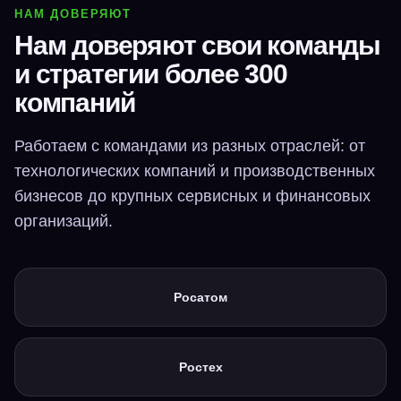
НАМ ДОВЕРЯЮТ
Нам доверяют свои команды
и стратегии более 300
компаний
Работаем с командами из разных отраслей: от
Записаться на практикум
технологических компаний и производственных
бизнесов до крупных сервисных и финансовых
организаций.
+7
Росатом
Ростех
Соглашаюсь с обработкой персональных данных, принимаю
условия
соглашения
и даю
согласие
на получение маркетинговой информации