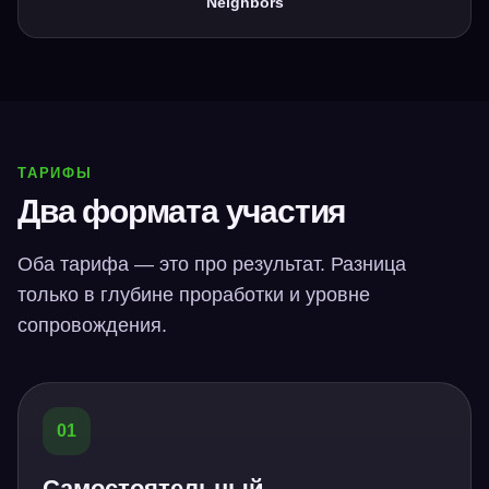
Neighbors
*Instagram и Facebook признаны
экстремистскими организациями
и запрещены на территории РФ
Все права защищены Тимлайн-Консалт
©️ 2026
Политика конфиденциальности
Согласие на на получение
маркетинговой информации
ТАРИФЫ
Два формата участия
Оба тарифа — это про результат. Разница
только в глубине проработки и уровне
сопровождения.
01
Самостоятельный