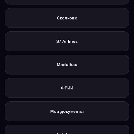
Наши услуги
Сколково
Платформа
Аудит
Рекрутинг
Развитие лидеров
S7 Airlines
Диагностика
Обучение
О нас
Modulbau
Блог
Cтать партнером
Контакты
team@teamline-hr.com
ФРИИ
+7 (906) 050-29-73
@Team_Assessment
Мои документы