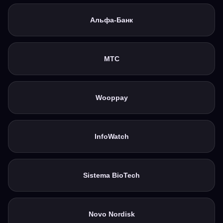
ЗАПИСАТЬСЯ
Альфа-Банк
МТС
Wooppay
InfoWatch
Общество с ограниченной ответственностью
«Тимлайн-Консалт»
ОГРН 1 197 746 576 719
ИНН 7 730 253 543
Sistema BioTech
Личный кабинет
Novo Nordisk
Чат-бот