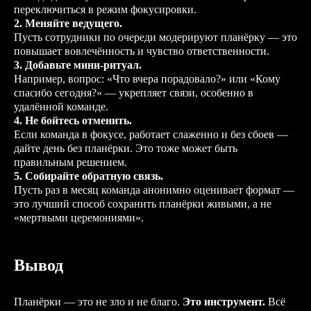
переключиться в режим фокусировки.
2. Меняйте ведущего.
Пусть сотрудники по очереди модерируют планёрку — это
повышает вовлечённость и чувство ответственности.
Подберем первых
3. Добавьте мини-ритуал.
кандидатов за 5 дней —
у
Например, вопрос: «Что вчера порадовало?» или «Кому
нас своя база
спасибо сегодня?» — укрепляет связи, особенно в
проверенных резюме
удалённой команде.
4. Не бойтесь отменить.
Проведем экспертизу
Если команда в фокусе, работает слаженно и без сбоев —
профессиональных
дайте день без планёрки. Это тоже может быть
навыков
правильным решением.
Например, оценим навыки
5. Собирайте обратную связь.
разработчика, маркетологов
Пусть раз в месяц команда анонимно оценивает формат —
это лучший способ сохранить планёрки живыми, а не
«мертвыми церемониями».
Вывод
Планёрки — это не зло и не благо.
Это инструмент.
Всё