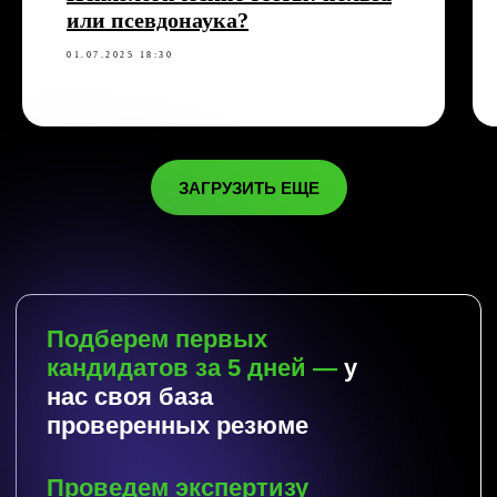
Наши услуги
или псевдонаука?
Платформа
Аудит
01.07.2025 18:30
Рекрутинг
Развитие лидеров
Диагностика
Обучение
О нас
ЗАГРУЗИТЬ ЕЩЕ
Блог
Cтать партнером
Контакты
team@teamline-hr.com
+7 (906) 050-29-73
@Team_Assessment
*Instagram и Facebook признаны
экстремистскими организациями