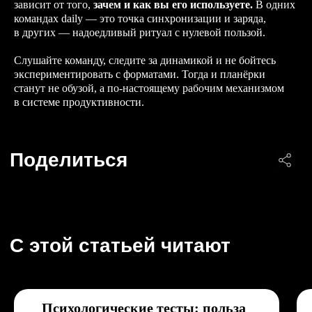
зависит от того,
зачем и как вы его используете.
В одних
командах daily — это точка синхронизации и заряда,
в других — надоедливый ритуал с нулевой пользой.
Слушайте команду, следите за динамикой и не бойтесь
экспериментировать с форматами. Тогда и планёрки
станут не обузой, а по-настоящему рабочим механизмом
в системе продуктивности.
Общество с ограниченной ответственностью
«Тимлайн-Консалт»
ОГРН 1 197 746 576 719
ИНН 7 730 253 543
Личный кабинет
Чат-бот
Психологические тесты: польза